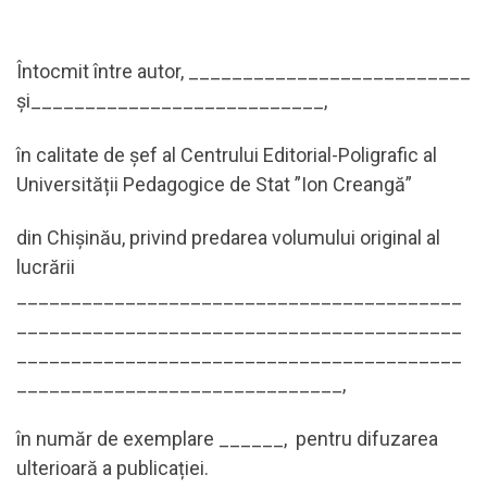
Întocmit între autor, __________________________
şi___________________________,
în calitate de şef al Centrului Editorial-Poligrafic al
Universității Pedagogice de Stat ”Ion Creangă”
din Chișinău, privind predarea volumului original al
lucrării
_________________________________________
_________________________________________
_________________________________________
______________________________,
în număr de exemplare ______, pentru difuzarea
ulterioară a publicației.