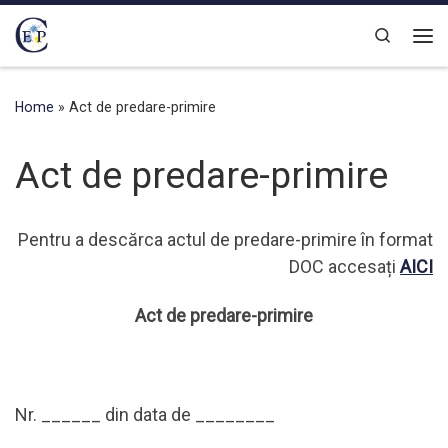
Skip to content
Search
Home
»
Act de predare-primire
Act de predare-primire
Pentru a descărca actul de predare-primire în format
DOC accesați
AICI
Act
de predare
-primire
Nr. ______ din data de ________