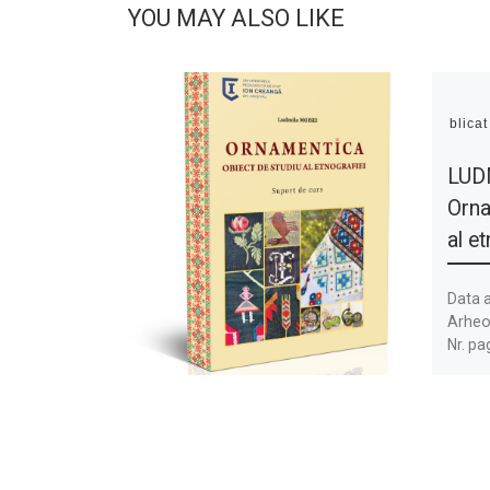
YOU MAY ALSO LIKE
Publica
LUD
Orna
al et
Data a
Arheol
Nr. pa