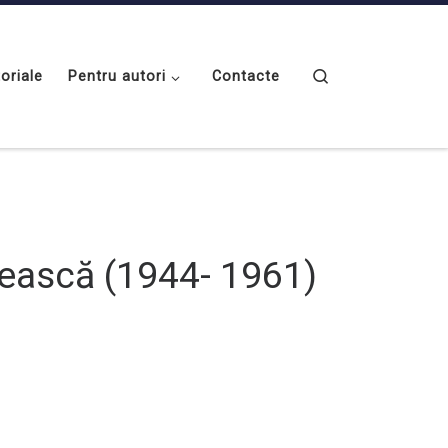
Search
toriale
Pentru autori
Contacte
nească (1944- 1961)