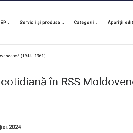
CEP
Servicii și produse
Categorii
Apariții edi
dovenească (1944- 1961)
a cotidiană în RSS Moldove
ției: 2024