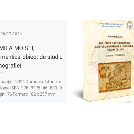
t
09/07/2024
MILA MOISEI,
mentica-obiect de studiu
nografiei
pariției: 2024 Domeniu: Istorie și
ogie ISBN: 978- 9975- 46- 890- 9
gini: 76 Format: 182 x 257 mm