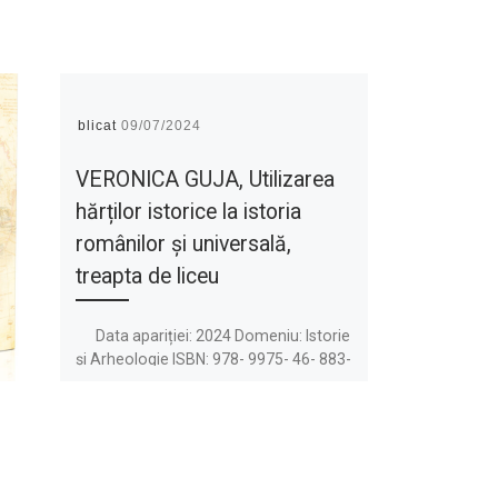
Publicat
09/07/2024
VERONICA GUJA, Utilizarea
hărților istorice la istoria
românilor și universală,
treapta de liceu
Data apariției: 2024 Domeniu: Istorie
și Arheologie ISBN: 978- 9975- 46- 883-
1 Nr. pagini: 70 Format: 148 x […]