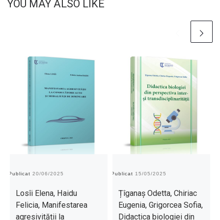
YOU MAY ALSO LIKE
Publicat
20/06/2025
Publicat
15/05/2025
Pu
Losîi Elena, Haidu
Țîganaș Odetta, Chiriac
Felicia, Manifestarea
Eugenia, Grigorcea Sofia,
agresivității la
Didactica biologiei din