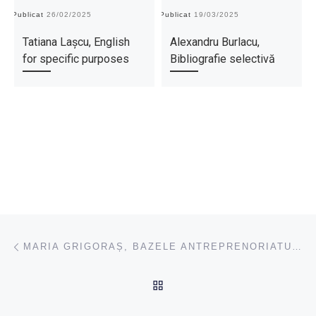
Publicat
26/02/2025
Publicat
19/03/2025
Pu
Tatiana Lașcu, English
Alexandru Burlacu,
for specific purposes
Bibliografie selectivă
Navigare articole
Previous post
MARIA GRIGORAȘ, BAZELE ANTREPRENORIATULUI
BACK TO POST LIST
Ne