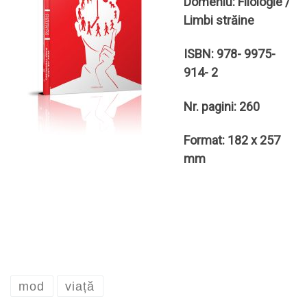
Domeniu: Filologie /
Limbi străine
ISBN: 978- 9975-
914- 2
Nr. pagini: 260
Format: 182 x 257
mm
mod
viață