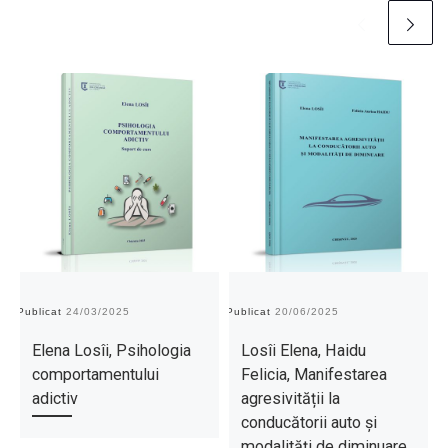
Publicat
24/03/2025
Publicat
20/06/2025
Pu
Elena Losîi, Psihologia
Losîi Elena, Haidu
comportamentului
Felicia, Manifestarea
adictiv
agresivității la
conducătorii auto și
modalități de diminuare.