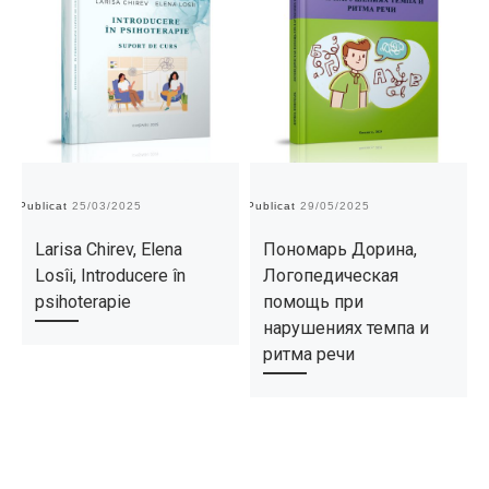
Publicat
25/03/2025
Publicat
29/05/2025
Pu
Larisa Chirev, Elena
Пономарь Дорина,
Losîi, Introducere în
Логопедическая
psihoterapie
помощь при
нарушениях темпа и
ритма речи