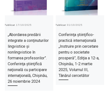
Publicat
17/10/2025
Publicat
01/10/2025
Pu
„Abordarea predării
Conferinţa ştiinţifico-
integrate a conţinuturilor
practică internaţională
lingvistice şi
„Instruire prin cercetare
nonlingvistice în
pentru o societate
formarea profesorilor”.
prosperă”, Ediţia a 12-a,
Conferinţa ştiinţifică
Chișinău, 1-2 martie
naţională cu participare
2025, Volumul III,
internaţională, Chişinău,
Tânărul cercetător
26 noiembrie 2024