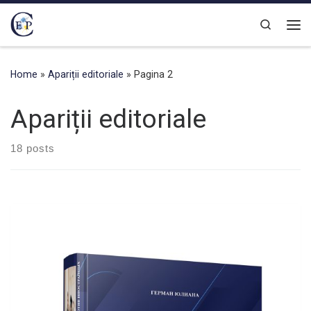
Skip to content
Search
Home
»
Apariții editoriale
»
Pagina 2
Apariții editoriale
18 posts