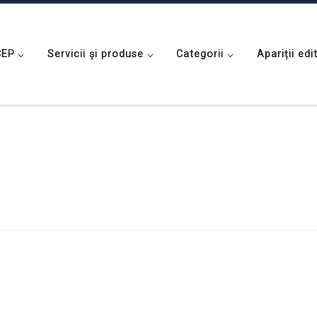
CEP
Servicii și produse
Categorii
Apariții edi