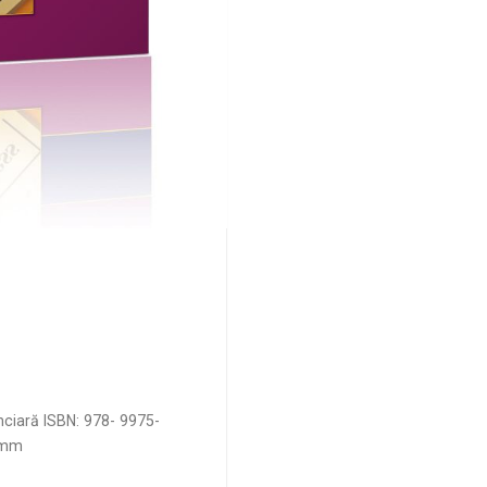
nciară ISBN: 978- 9975-
57 mm