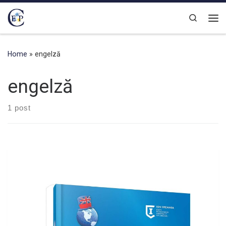
Skip to content
Search
Home
»
engelză
engelză
1 post