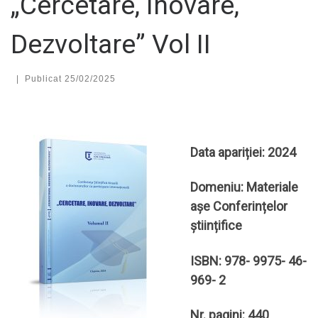
„Cercetare, Inovare,
Dezvoltare” Vol II
|
Publicat
25/02/2025
Data apariției: 2024
Domeniu: Materiale
așe Conferințelor
științifice
ISBN: 978- 9975- 46-
969- 2
Nr. pagini: 440