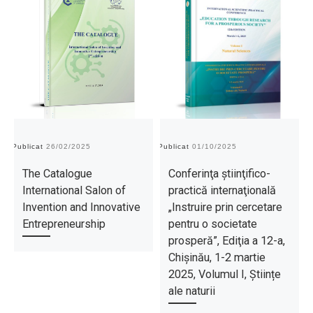
Publicat
26/02/2025
Publicat
01/10/2025
Pu
The Catalogue
Conferinţa ştiinţifico-
International Salon of
practică internaţională
Invention and Innovative
„Instruire prin cercetare
Entrepreneurship
pentru o societate
prosperă”, Ediţia a 12-a,
Chișinău, 1-2 martie
2025, Volumul I, Științe
ale naturii